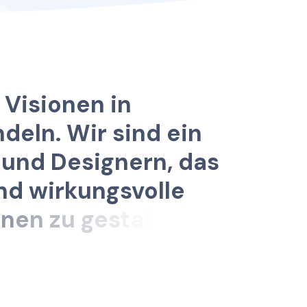
V
i
s
i
o
n
e
n
i
n
n
d
e
l
n
.
W
i
r
s
i
n
d
e
i
n
u
n
d
D
e
s
i
g
n
e
r
n
,
d
a
s
n
d
w
i
r
k
u
n
g
s
v
o
l
l
e
o
n
e
n
z
u
g
e
s
t
a
l
t
e
n