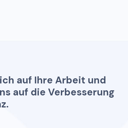
i
c
h
a
u
f
I
h
r
e
A
r
b
e
i
t
u
n
d
n
s
a
u
f
d
i
e
V
e
r
b
e
s
s
e
r
u
n
g
n
z
.