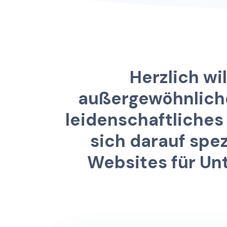
H
e
r
z
l
i
c
h
w
i
l
a
u
ß
e
r
g
e
w
ö
h
n
l
i
c
h
l
e
i
d
e
n
s
c
h
a
f
t
l
i
c
h
e
s
s
i
c
h
d
a
r
a
u
f
s
p
e
W
e
b
s
i
t
e
s
f
ü
r
U
n