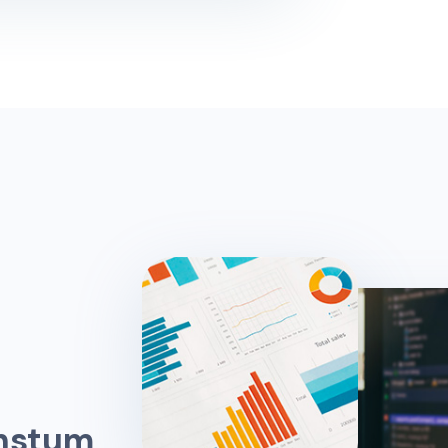
h
s
t
u
m