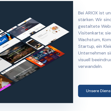
Bei ARIOX ist un
stärken. Wir si
gestaltete Websi
Visitenkarte; si
Wachstum, Kommu
Startup, ein Kl
Unternehmen sind
visuell beeindr
verwandeln.
Unsere Diens