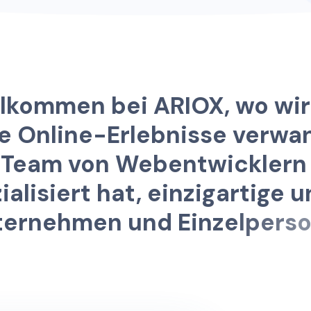
l
k
o
m
m
e
n
b
e
i
A
R
I
O
X
,
w
o
w
i
r
e
O
n
l
i
n
e
-
E
r
l
e
b
n
i
s
s
e
v
e
r
w
a
T
e
a
m
v
o
n
W
e
b
e
n
t
w
i
c
k
l
e
r
n
z
i
a
l
i
s
i
e
r
t
h
a
t
,
e
i
n
z
i
g
a
r
t
i
g
e
u
t
e
r
n
e
h
m
e
n
u
n
d
E
i
n
z
e
l
p
e
r
s