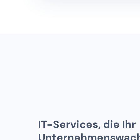
I
T
-
S
e
r
v
i
c
e
s
,
d
i
e
I
h
r
U
n
t
e
r
n
e
h
m
e
n
s
w
a
c