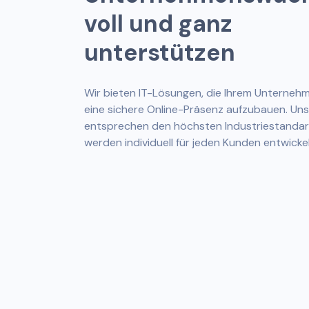
v
o
l
l
u
n
d
g
a
n
z
u
n
t
e
r
s
t
ü
t
z
e
n
Wir bieten IT-Lösungen, die Ihrem Unternehm
eine sichere Online-Präsenz aufzubauen. Un
entsprechen den höchsten Industriestanda
werden individuell für jeden Kunden entwickel