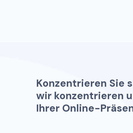
K
o
n
z
e
n
t
r
i
e
r
e
n
S
i
e
s
w
i
r
k
o
n
z
e
n
t
r
i
e
r
e
n
u
I
h
r
e
r
O
n
l
i
n
e
-
P
r
ä
s
e