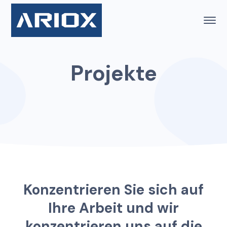
Projekte
K
o
n
z
e
n
t
r
i
e
r
e
n
S
i
e
s
i
c
h
a
u
f
I
h
r
e
A
r
b
e
i
t
u
n
d
w
i
r
k
o
n
z
e
n
t
r
i
e
r
e
n
u
n
s
a
u
f
d
i
e